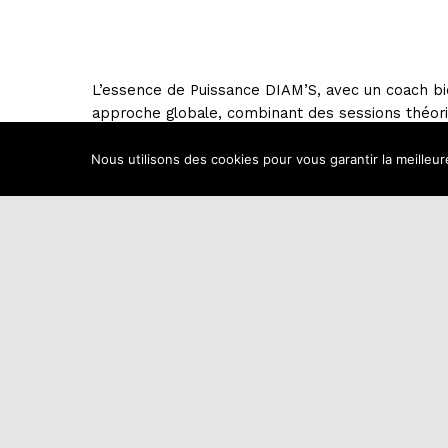
L’essence de Puissance DIAM’S, avec un coach bi
approche globale, combinant des sessions théori
pratiques concrètes. Ce voyage initiatique est 
la manière dont on perçoit le monde, encouragea
Nous utilisons des cookies pour vous garantir la meilleur
harmonie plus profonde, ponctuée de paix, de sé
authentique.
Embarquez dans l’aventure Puissance DIAM’S et 
vers une existence métamorphosée, où la pleine 
ne sont plus de simples idées, mais deviennent u
vécue au quotidien.