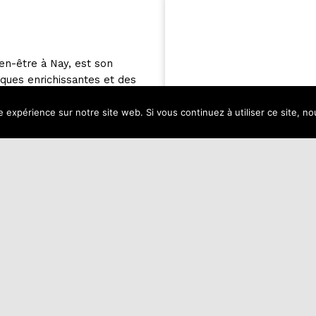
en-être à Nay, est son
ques enrichissantes et des
élaboré pour métamorphoser
nt chacun à atteindre une
e expérience sur notre site web. Si vous continuez à utiliser ce site, 
rénité et d’un bonheur
lancez-vous dans un périple
conscience et le bien-être
ne réalité concrète et