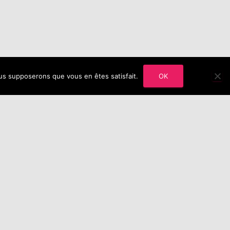
nous supposerons que vous en êtes satisfait.
OK
BOUTIQUE
CADEAU
CONTACT
ELIXIR
ÉGALES
MICRO NUTRITION
MON COMPTE
 DIAM’S
RÉFLEXOLOGIE ÉNERGÉTIQUE CHINOISE
ATION OCULAIRE : RECSO/EMDR
TARIFICATION