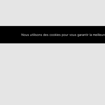
Nous utilisons des cookies pour vous garantir la meilleur
À DOMICILE
ACCUEIL
ACTUALITÉS
A
GESTION DES COOKIES
GESTION DU POIDS
NUTRITION
OPTIMISATION ET PERFORMANCE D
RÉFLEXOLOGIE FACIALE
RÉFLEXOLOGIE PALM