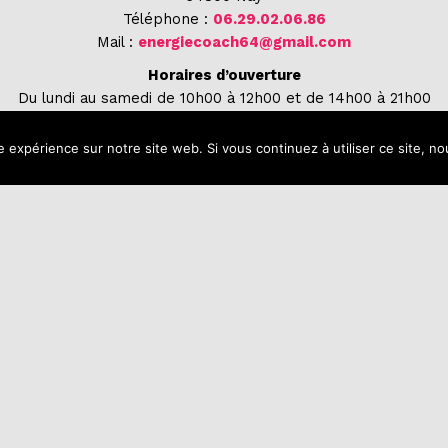
Téléphone :
06.29.02.06.86
Mail :
energiecoach64@gmail.com
Horaires d’ouverture
Du lundi au samedi de 10h00 à 12h00 et de 14h00 à 21h00
Le dimanche de 10h00 à 12h00
e expérience sur notre site web. Si vous continuez à utiliser ce site, 
MÉLIORATION DU DIABÈTE
ATELIER CUISINE PLAISIR/ CUISINE SANTÉ
HYPNOSE
MAGNÉTISME
MASSAGE BIEN-ÊTRE
MENTIONS L
U SPORTIF
PANIER
POLITIQUE DE CONFIDENTIALITÉ
PUISSANCE
AIRE
RÉFLEXOLOGIE PLANTAIRE
SOPHRO-RELAXATION
STIMUL
UTILISATION DES PLANTES
VALIDATION DE LA COMMANDE