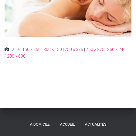
Taille :
150 × 150
|
300 × 150
|
750 × 375
|
750 × 375
|
360 × 240
|
1200 × 600
À DOMICILE
ACCUEIL
ACTUALITÉS