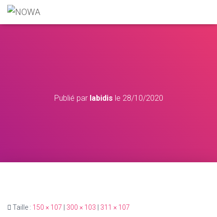
Publié par
labidis
le
28/10/2020
Taille :
150 × 107
|
300 × 103
|
311 × 107